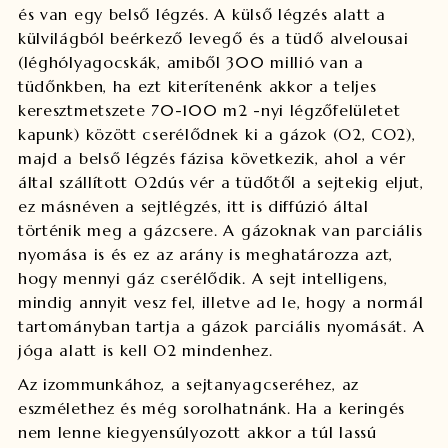
és van egy belső légzés. A külső légzés alatt a
külvilágból beérkező levegő és a tüdő alvelousai
(léghólyagocskák, amiből 300 millió van a
tüdőnkben, ha ezt kiterítenénk akkor a teljes
keresztmetszete 70-100 m2 -nyi légzőfelületet
kapunk) között cserélődnek ki a gázok (O2, CO2),
majd a belső légzés fázisa következik, ahol a vér
által szállított O2dús vér a tüdőtől a sejtekig eljut,
ez másnéven a sejtlégzés, itt is diffúzió által
történik meg a gázcsere. A gázoknak van parciális
nyomása is és ez az arány is meghatározza azt,
hogy mennyi gáz cserélődik. A sejt intelligens,
mindig annyit vesz fel, illetve ad le, hogy a normál
tartományban tartja a gázok parciális nyomását. A
jóga alatt is kell O2 mindenhez.
Az izommunkához, a sejtanyagcseréhez, az
eszmélethez és még sorolhatnánk. Ha a keringés
nem lenne kiegyensúlyozott akkor a túl lassú