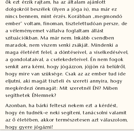
ők ezt érzik rajtam, ha az általam ajánlott
dolgokról beszélek (ilyen a jóga is), ma már ez
nincs bennem, mint érzés. Korábban „megmondó
ember” voltam, finoman, tisztelettudóan persze, de
a véleményemet vállalva foglaltam állást
szituációkban. Ma már nem. Inkább csendben
maradok, nem viszem senki zsákját. Mindenki a
maga életéért felel, a döntéseivel, a viselkedésével,
a gondolataival, a cselekedeteivel. Én nem fogok
senkit arra kérni, hogy jógázzon, jöjjön rá belülről,
hogy mire van szüksége. Csak az az ember tud ide
eljutni, aki magát tiszteli és szereti annyira, hogy
megkérdezi önmagát: Mit szeretnél ÉN? Miben
segíthetek ÉNemnek?
Azonban, ha bárki felteszi nekem ezt a kérdést,
hogy én tudnék-e neki segíteni, tanácsolni valamit
az ő életében, akkor természetesen azt válaszolom,
hogy gyere jógázni!