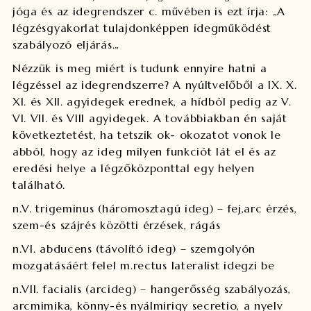
jóga és az idegrendszer c. művében is ezt írja: „A
légzésgyakorlat tulajdonképpen idegműködést
szabályozó eljárás.„
Nézzük is meg miért is tudunk ennyire hatni a
légzéssel az idegrendszerre? A nyúltvelőből a IX. X.
XI. és XII. agyidegek erednek, a hídból pedig az V.
VI. VII. és VIII agyidegek. A továbbiakban én saját
következtetést, ha tetszik ok- okozatot vonok le
abból, hogy az ideg milyen funkciót lát el és az
eredési helye a légzőközponttal egy helyen
található.
n.V. trigeminus (háromosztagú ideg) – fej,arc érzés,
szem-és szájrés közötti érzések, rágás
n.VI. abducens (távolító ideg) – szemgolyón
mozgatásáért felel m.rectus lateralist idegzi be
n.VII. facialis (arcideg) – hangerősség szabályozás,
arcmimika, könny-és nyálmirigy secretio, a nyelv