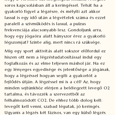
soros kapcsolásban áll a keringéssel. Tehát ha a
gyakorló figyel a légzésre, és mélyíti azt akkor
lassul is egy idő után a légvételek száma és ezzel
paralell a szívműködés is lassul, a pulzus
frekvenciája alacsonyabb lesz. Gondoljunk arra,
hogy egy jógaóra alatt hányszor érez a gyakorló
légszomjat? Szinte alig, mert nincs rá szüksége.
Míg egy sport aktivitás alatt sokszor előfordul ez
hiszen ott nem a légzéstudatosítással indul egy
foglalkozás és az elme teljesen máshol jár. Na ez
egy lényeges egyedisége és jelentősége a jógának,
hogy a légzéssel hogyan segíti a gyakorlót a
fejlődés útján. A légzéssel mi is a cél? Az, hogy
minden sejtünkhöz elérjen a belélegzett levegő O2
tartalma, és távozzék a szervezetből az
felhalmozódott CO2. De ehhez több dolog kell:
levegőt kell venni, szabad légutak, jó keringés.
Ugyanis a légzés két fázisos, van egy külső légzés