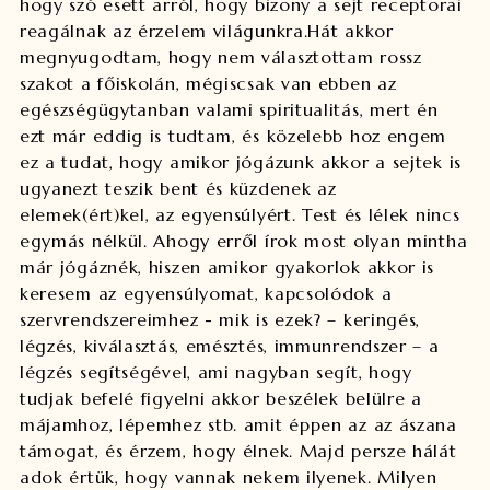
hogy szó esett arról, hogy bizony a sejt receptorai
reagálnak az érzelem világunkra.
Hát akkor
megnyugodtam, hogy nem választottam rossz
szakot a főiskolán, mégiscsak van ebben az
egészségügytanban valami spiritualitás, mert én
ezt már eddig is tudtam, és közelebb hoz engem
ez a tudat, hogy amikor jógázunk akkor a sejtek is
ugyanezt teszik bent és küzdenek az
elemek(ért)kel, az egyensúlyért. Test és lélek nincs
egymás nélkül. Ahogy erről írok most olyan mintha
már jógáznék, hiszen amikor gyakorlok akkor is
keresem az egyensúlyomat, kapcsolódok a
szervrendszereimhez - mik is ezek? – keringés,
légzés, kiválasztás, emésztés, immunrendszer – a
légzés segítségével, ami nagyban segít, hogy
tudjak befelé figyelni akkor beszélek belülre a
májamhoz, lépemhez stb. amit éppen az az ászana
támogat, és érzem, hogy élnek. Majd persze hálát
adok értük, hogy vannak nekem ilyenek. Milyen