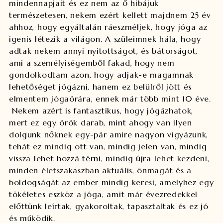
mindennapjait és ez nem az ő hibájuk
természetesen, nekem ezért kellett majdnem 25 év
ahhoz, hogy egyáltalán ráeszméljek, hogy jóga az
igenis létezik a világon. A szüleimnek hála, hogy
adtak nekem annyi nyitottságot, és bátorságot,
ami a személyiségemből fakad, hogy nem
gondolkodtam azon, hogy adjak-e magamnak
lehetőséget jógázni, hanem ez belülről jött és
elmentem jógaórára, ennek már több mint 10 éve.
Nekem azért is fantasztikus, hogy jógázhatok,
mert ez egy örök darab, mint ahogy van ilyen
dolgunk nőknek egy-pár amire nagyon vigyázunk,
tehát ez mindig ott van, mindig jelen van, mindig
vissza lehet hozzá térni, mindig újra lehet kezdeni,
minden életszakaszban aktuális, önmagát és a
boldogságát az ember mindig keresi, amelyhez egy
tökéletes eszköz a jóga, amit már évezredekkel
előttünk leírtak, gyakoroltak, tapasztaltak és ez jó
és működik.