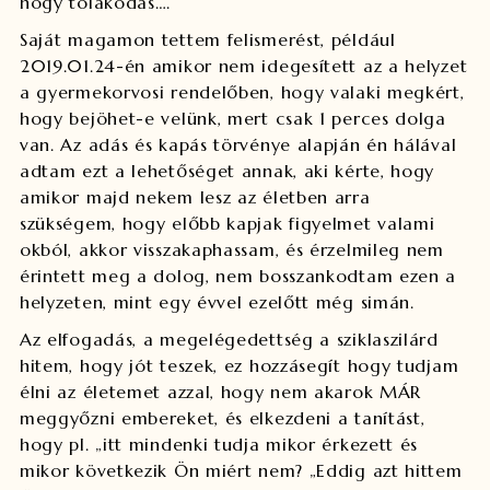
hogy tolakodás….
Saját magamon tettem felismerést, például
2019.01.24-én amikor nem idegesített az a helyzet
a gyermekorvosi rendelőben, hogy valaki megkért,
hogy bejöhet-e velünk, mert csak 1 perces dolga
van. Az adás és kapás törvénye alapján én hálával
adtam ezt a lehetőséget annak, aki kérte, hogy
amikor majd nekem lesz az életben arra
szükségem, hogy előbb kapjak figyelmet valami
okból, akkor visszakaphassam, és érzelmileg nem
érintett meg a dolog, nem bosszankodtam ezen a
helyzeten, mint egy évvel ezelőtt még simán.
Az elfogadás, a megelégedettség a sziklaszilárd
hitem, hogy jót teszek, ez hozzásegít hogy tudjam
élni az életemet azzal, hogy nem akarok MÁR
meggyőzni embereket, és elkezdeni a tanítást,
hogy pl. „itt mindenki tudja mikor érkezett és
mikor következik Ön miért nem? „Eddig azt hittem