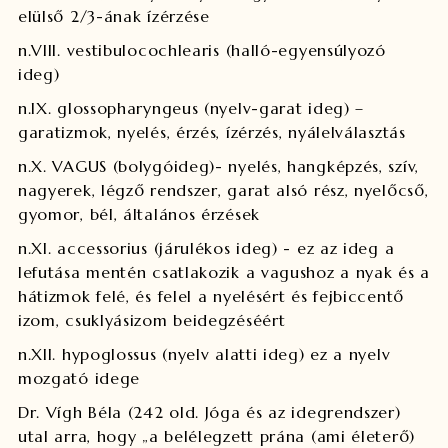
elülső 2/3-ának ízérzése
n.VIII. vestibulocochlearis (halló-egyensúlyozó
ideg)
n.IX. glossopharyngeus (nyelv-garat ideg) –
garatizmok, nyelés, érzés, ízérzés, nyálelválasztás
n.X. VAGUS (bolygóideg)- nyelés, hangképzés, szív,
nagyerek, légző rendszer, garat alsó rész, nyelőcső,
gyomor, bél, általános érzések
n.XI. accessorius (járulékos ideg) - ez az ideg a
lefutása mentén csatlakozik a vagushoz a nyak és a
hátizmok felé, és felel a nyelésért és fejbiccentő
izom, csuklyásizom beidegzéséért
n.XII. hypoglossus (nyelv alatti ideg) ez a nyelv
mozgató idege
Dr. Vígh Béla (242 old. Jóga és az idegrendszer)
utal arra, hogy „a belélegzett prána (ami életerő)