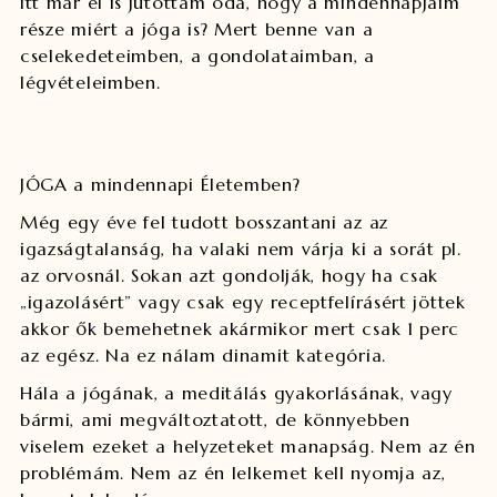
itt már el is jutottam oda, hogy a mindennapjaim
része miért a jóga is? Mert benne van a
cselekedeteimben, a gondolataimban, a
légvételeimben.
JÓGA a mindennapi Életemben?
Még egy éve fel tudott bosszantani az az
igazságtalanság, ha valaki nem várja ki a sorát pl.
az orvosnál. Sokan azt gondolják, hogy ha csak
„igazolásért” vagy csak egy receptfelírásért jöttek
akkor ők bemehetnek akármikor mert csak 1 perc
az egész. Na ez nálam dinamit kategória.
Hála a jógának, a meditálás gyakorlásának, vagy
bármi, ami megváltoztatott, de könnyebben
viselem ezeket a helyzeteket manapság. Nem az én
problémám. Nem az én lelkemet kell nyomja az,