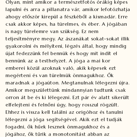
Olyan, mint amikor a természetfotós órákig képes
lapulni és arra a pillanatra vár, amikor lefotózhatja
ahogy először kirepül a fészkéből a kismadár. Erre
csak akkor képes, ha türelmes, és éber. A jógában
is nagy türelemre van szükség. Ez nem
teljesítményre megy. Az ászanákat sokat-sokat illik
gyakorolni és mélyíteni, légzés által, hogy mindig
újat fedezzünk fel bennük és hogy mit indít el
bennünk az a testhelyzet. A jóga a mai kor
emberei közül azoknak való, akik képesek ezt
megérteni és van türelmük önmagukhoz. Ők
maradnak a jógaúton. Megtanulnak lélegezni újra.
Amikor megszülettünk mindannyian tudtunk csak
orron át be és ki lélegezni. Ezt pár év alatt sikerült
elfelejteni és felnőni úgy, hogy rosszul rögzült.
Ehhez is vissza kell találni az origóhoz és tanulni
lélegezni a jóga segítségével. Akik ezt el tudják
fogadni, ők hűek lesznek önmagukhoz és a
jógához, ők tűrik a monotonitást abban az