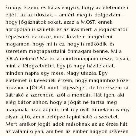
Én úgy érzem, és hálás vagyok, hogy az életemben
eljött az az időszak, - amiért meg is dolgoztam –
hogy jógázhatok sokat, azaz a MOST, ennek
apropóján is születik ez az írás mert a jógaoktatói
képzésnek ez része, most kezdem megérteni
magamon, hogy mi is ez, hogy is működik, és
szeretem megtapasztalni önmagam benne. Mi a
JÓGA nekem? Ma ez a mindennapjaim része, olyan,
mint a lélegzetvétel. Egy jó nagy házifeladat,
minden napra egy mese. Nagy utazás. Egy
életemet is kevésnek érzem, hogy magamhoz közel
hozzam a JÓGÁT mint teljességet, de törekszem rá.
Bátraké a szerencse, szól a mondás. Hát igen, aki
elég bátor ahhoz, hogy a jógát ne tartsa meg
magának, azaz adja is, hát így nyílt ki nekem is egy
olyan ajtó, amin belépve tapintható a szeretet.
Mert amikor jógát adok másoknak az az érzés hát
az valami olyan, amiben az ember nagyon szívesen