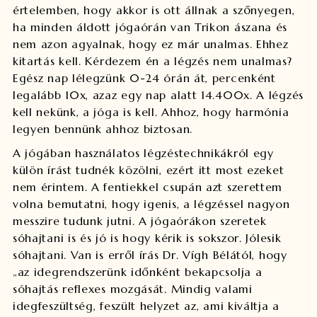
értelemben, hogy akkor is ott állnak a szőnyegen,
ha minden áldott jógaórán van Trikon ászana és
nem azon agyalnak, hogy ez már unalmas. Ehhez
kitartás kell. Kérdezem én a légzés nem unalmas?
Egész nap lélegzünk 0-24 órán át, percenként
legalább 10x, azaz egy nap alatt 14.400x. A légzés
kell nekünk, a jóga is kell. Ahhoz, hogy harmónia
legyen bennünk ahhoz biztosan.
A jógában használatos légzéstechnikákról egy
külön írást tudnék közölni, ezért itt most ezeket
nem érintem. A fentiekkel csupán azt szerettem
volna bemutatni, hogy igenis, a légzéssel nagyon
messzire tudunk jutni. A jógaórákon szeretek
sóhajtani is és jó is hogy kérik is sokszor. Jólesik
sóhajtani. Van is erről írás Dr. Vígh Bélától, hogy
„az idegrendszerünk időnként bekapcsolja a
sóhajtás reflexes mozgását. Mindig valami
idegfeszültség, feszült helyzet az, ami kiváltja a