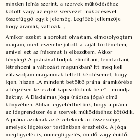
minden leírás szerint, a szervek működéséhez
kötött vagy az egész szervezet működésével
összefüggő egyik jelenség. Legfőbb jellemzője,
hogy áramlik,
változik
. „
Amikor ezeket a sorokat olvastam, elmosolyogtam
magam, mert eszembe jutott a saját történetem,
amivel ezt az írásomat is elkezdtem. Akkor
tényleg? A pránával tudjuk elindítani, fenntartani,
létrehozni a változást magunkban? Itt meg kell
válaszoljam magamnak feltett kérdésemet, hogy
igen, hiszen „A mindent betöltő prána áramkörébe
a légzésen keresztül kapcsolódunk bele” - mondja
Baktay: A Diadalmas Jóga (rádsza jóga) című
könyvében. Abban egyetérthetünk, hogy a prána
az idegrendszer és a szervek működéséhez kötődik.
A prána azoknak az érzeteknek az összessége,
amelyek légzéskor testünkben érezhetők. A jóga
megfigyelés is, önmegfigyelés, önidő vagy énidő.