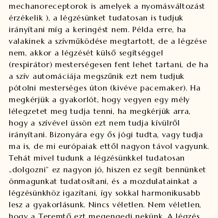
mechanoreceptorok is amelyek a nyomásváltozást
érzékelik ), a légzésünket tudatosan is tudjuk
irányítani míg a keringést nem. Példa erre, ha
valakinek a szívműködése megtartott, de a légzése
nem, akkor a légzését külső segítséggel
(respirátor) mesterségesen fent lehet tartani, de ha
a szív automáciája megszűnik ezt nem tudjuk
pótolni mesterséges úton (kivéve pacemaker). Ha
megkérjük a gyakorlót, hogy vegyen egy mély
lélegzetet meg tudja tenni, ha megkérjük arra,
hogy a szívével üssön ezt nem tudja kívülről
irányítani. Bizonyára egy ős jógi tudta, vagy tudja
ma is, de mi európaiak ettől nagyon távol vagyunk.
Tehát mivel tudunk a légzésünkkel tudatosan
„dolgozni” ez nagyon jó, hiszen ez segít bennünket
önmagunkat tudatosítani, és a mozdulatainkat a
légzésünkhöz igazítani, így sokkal harmonikusabb
lesz a gyakorlásunk. Nincs véletlen. Nem véletlen,
hogy a Teremtő ezt megengedi nekünk. A légzés