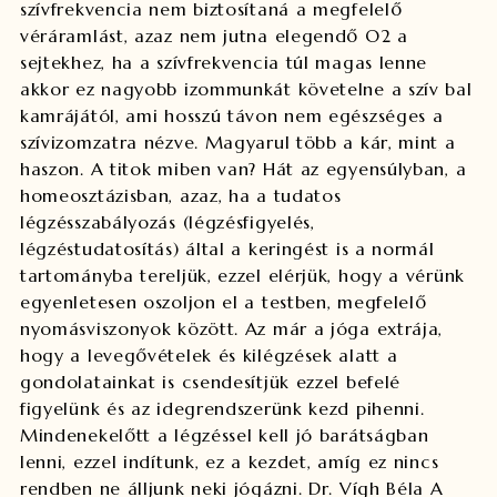
szívfrekvencia nem biztosítaná a megfelelő
véráramlást, azaz nem jutna elegendő O2 a
sejtekhez, ha a szívfrekvencia túl magas lenne
akkor ez nagyobb izommunkát követelne a szív bal
kamrájától, ami hosszú távon nem egészséges a
szívizomzatra nézve. Magyarul több a kár, mint a
haszon. A titok miben van? Hát az egyensúlyban, a
homeosztázisban, azaz, ha a tudatos
légzésszabályozás (légzésfigyelés,
légzéstudatosítás) által a keringést is a normál
tartományba tereljük, ezzel elérjük, hogy a vérünk
egyenletesen oszoljon el a testben, megfelelő
nyomásviszonyok között. Az már a jóga extrája,
hogy a levegővételek és kilégzések alatt a
gondolatainkat is csendesítjük ezzel befelé
figyelünk és az idegrendszerünk kezd pihenni.
Mindenekelőtt a légzéssel kell jó barátságban
lenni, ezzel indítunk, ez a kezdet, amíg ez nincs
rendben ne álljunk neki jógázni. Dr. Vígh Béla A