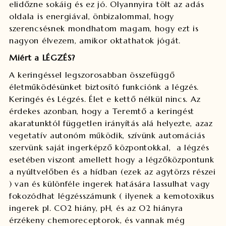
elidőzne sokáig és ez jó. Olyannyira tölt az adás
oldala is energiával, önbizalommal, hogy
szerencsésnek mondhatom magam, hogy ezt is
nagyon élvezem, amikor oktathatok jógát.
Miért a LÉGZÉS?
A keringéssel legszorosabban összefüggő
életműködésünket biztosító funkciónk a légzés.
Keringés és Légzés. Élet e kettő nélkül nincs. Az
érdekes azonban, hogy a Teremtő a keringést
akaratunktól független irányítás alá helyezte, azaz
vegetatív autonóm működik, szívünk automáciás
szervünk saját ingerképző központokkal, a légzés
esetében viszont amellett hogy a légzőközpontunk
a nyúltvelőben és a hídban (ezek az agytörzs részei
) van és különféle ingerek hatására lassulhat vagy
fokozódhat légzésszámunk ( ilyenek a kemotoxikus
ingerek pl. CO2 hiány, pH, és az O2 hiányra
érzékeny chemoreceptorok, és vannak még