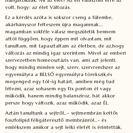
hallgatóknak:
Mi az élet?
Az én válaszom erre az
volt, hogy: az élet Változás.
Ez a kérdés azóta is sokszor cseng a fülembe,
akárhányszor felteszem újra magamnak….
magamban sokféle válasz megszületik bennem
attól függően, hogy éppen mit olvastam, mit
tanultam, mit tapasztaltam az életben, de az,
hogy
változás az mindig igaz szerintem. Mivel az emberi
szervezetben homeosztázis van, ami azt jelenti,
hogy mindig minden sejt, szerv, szervrendszer az
egyensúlyra a BELSŐ egyensúlyra törekszik,és
megenged egy tól-ig határt, amiben még tud
létezni, azaz sohasem egy fix ponton él vagy
működik, hanem mindig balanszíroz, hát akkor
persze hogy változik, azaz működik, azaz ÉL.
Aztán tanultunk a sejtről…- sejtmembrán kettős
foszfolipid féligáteresztő membránról…- és
emlékszem amikor a sejt lelki életét is érintettük,