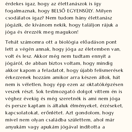
érdekes igaz, hogy az élettanászok is így
fogalmaznak, hogy BELSŐ EGYENSÚLY. Milyen
csodálatos igaz? Nem tudom hány élettanász
jógázik, de kívánom nekik, hogy találjon rájuk a
jóga és érezzék meg magukon!
Tehát számomra ott a biológia előadáson pont
lett a végén annak, hogy jóga az életemben van,
volt és lesz. Akkor még nem tudtam ennyit a
jógáról, de abban biztos voltam, hogy mindig
akkor kapom a feladatot, hogy újabb felismerések
érkezzenek hozzám amikor arra készen állok, hát
nem is véletlen, hogy épp ezen az oktatóképzésen
veszek részt. Sok testmozgató dolgot vittem én is
véghez évekig és még szeretnék is ami nem jóga
és persze kaptam is általuk élményeket, érzéseket,
kapcsolatokat, erőnlétet. Azt gondolom, hogy
mivel nem olyan családba születtem, ahol már
anyukám vagy apukám jógával indította a