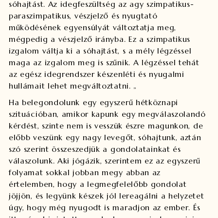
sóhajtást. Az idegfeszültség az agy szimpatikus-
paraszimpatikus, vészjelző és nyugtató
működésének egyensúlyát változtatja meg,
mégpedig a vészjelző irányba. Ez a szimpatikus
izgalom váltja ki a sóhajtást, s a mély légzéssel
maga az izgalom meg is szűnik.
A légzéssel tehát
az egész idegrendszer készenléti és nyugalmi
hullámait lehet megváltoztatni.
„
Ha belegondolunk egy egyszerű hétköznapi
szituációban, amikor kapunk egy megválaszolandó
kérdést, szinte nem is vesszük észre magunkon, de
előbb veszünk egy nagy levegőt, sóhajtunk, aztán
szó szerint összeszedjük a gondolatainkat és
válaszolunk. Aki jógázik, szerintem ez az egyszerű
folyamat sokkal jobban megy abban az
értelemben, hogy a legmegfelelőbb gondolat
jöjjön, és legyünk készek jól lereagálni a helyzetet
úgy, hogy még nyugodt is maradjon az ember. És