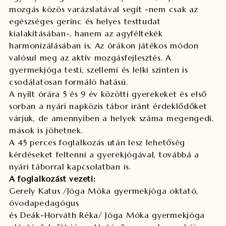
mozgás közös varázslatával segít -nem csak az
egészséges gerinc és helyes testtudat
kialakításában-, hanem az agyféltekék
harmonizálásában is. Az órákon játékos módon
valósul meg az aktív mozgásfejlesztés. A
gyermekjóga testi, szellemi és lelki szinten is
csodálatosan formáló hatású.
A nyílt órára 5 és 9 év közötti gyerekeket és első
sorban a nyári napközis tábor iránt érdeklődőket
várjuk, de amennyiben a helyek száma megengedi,
mások is jöhetnek.
A 45 perces foglalkozás után lesz lehetőség
kérdéseket feltenni a gyerekjógával, továbbá a
nyári táborral kapcsolatban is.
A foglalkozást vezeti:
Gerely Katus /Jóga Móka gyermekjóga oktató,
óvodapedagógus
és Deák-Horváth Réka/ Jóga Móka gyermekjóga