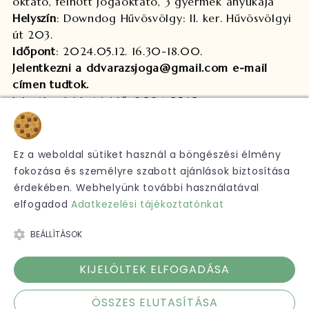
oktató, felnőtt jógaoktató, 3 gyermek anyukája
Helyszín
: Downdog Hűvösvölgy: II. ker. Hűvösvölgyi
út 203.
Időpont
: 2024.05.12. 16.30-18.00.
Jelentkezni a ddvarazsjoga@gmail.com e-mail
címen tudtok.
Jelentkezési határidő: 2024.05.10.
A táborok eseményei:
Sütik
https://www.facebook.com/share/vxS1xQChUs2iLr1T/?
mibextid=9l3rBW
Ez a weboldal sütiket használ a böngészési élmény
https://www.facebook.com/share/dJ1YRM1VS6BiyHsa/
fokozása és személyre szabott ajánlások biztosítása
mibextid=9l3rBW
érdekében. Webhelyünk további használatával
elfogadod
Adatkezelési tájékoztatónkat
BEÁLLÍTÁSOK
Copyright 2016 DownDog Jógastúdió
- Minden jog fenntartva
KIJELÖLTEK ELFOGADÁSA
Adatkezelési tájékoztató
ÁSZF
Kapcsolat
ÖSSZES ELUTASÍTÁSA