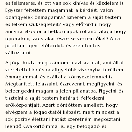
és felismerés, és ott van sok kihívás és küzdelem is.
Egyszer feltettem magamnak a kérdést: vajon
odafigyelek önmagamra? Ismerem a saját testem
és lelkem szükségleteit? Vagy előfordul hogy
annyira elsodor a hétköznapok rohanó világa hogy
ignorálom, vagy akár észre se veszem őket? Arra
jutottam igen, előfordul.. és ezen fontos
változtatni.
A jóga hozta meg számomra azt az utat, ami által
szeretettelibb és odafigyelőbb viszonyba kerültem
önmagammal, és ezáltal a környezetemmel is.
Megtanított lelassulni, észrevenni, megfigyelni, és
beleengedni magam a jelen pillanatba. Figyelni és
tisztelni a saját testem határait, felfedezni
erőközpontjait.
Azért döntöttem amellett, hogy
elvégzem a jógaoktatói képzést, mert mindezt a
sok pozitív élettani hatást szeretném megosztani
leendő Gyakorlóimmal is, egy befogadó és