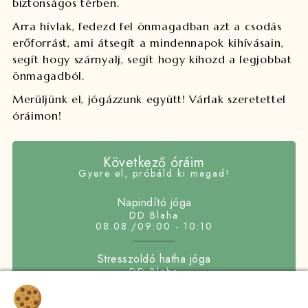
biztonságos térben.
Arra hívlak, fedezd fel önmagadban azt a csodás
erőforrást, ami átsegít a mindennapok kihívásain,
segít hogy szárnyalj, segít hogy kihozd a legjobbat
önmagadból.
Merüljünk el, jógázzunk együtt! Várlak szeretettel
óráimon!
Következő óráim
Gyere el, próbáld ki magad!
Napindító jóga
DD Blaha
08.08./09:00 - 10:10
Stresszoldó hatha jóga
DD Blaha
08.08./10:30 - 11:45
Sütik