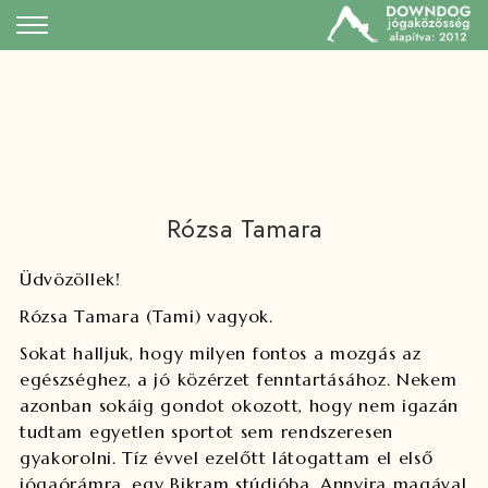
Rózsa Tamara
Üdvözöllek!
Rózsa Tamara (Tami) vagyok.
Sokat halljuk, hogy milyen fontos a mozgás az
egészséghez, a jó közérzet fenntartásához. Nekem
azonban sokáig gondot okozott, hogy nem igazán
tudtam egyetlen sportot sem rendszeresen
gyakorolni. Tíz évvel ezelőtt látogattam el első
jógaórámra, egy Bikram stúdióba. Annyira magával