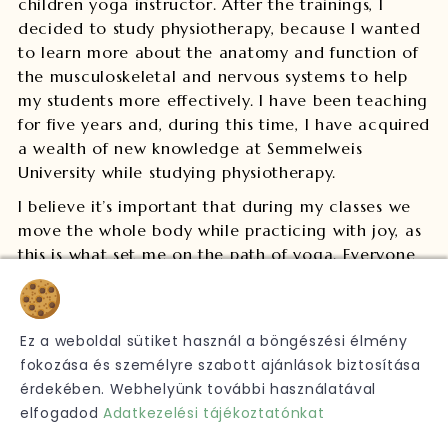
children yoga instructor. After the trainings, I
decided to study physiotherapy, because I wanted
to learn more about the anatomy and function of
the musculoskeletal and nervous systems to help
my students more effectively. I have been teaching
for five years and, during this time, I have acquired
a wealth of new knowledge at Semmelweis
University while studying physiotherapy.
I believe it’s important that during my classes we
move the whole body while practicing with joy, as
this is what set me on the path of yoga. Everyone
needs something different in their life and I could
Sütik
list countless reasons why you should practice
yoga regularly. If you would like to find your own
Ez a weboldal sütiket használ a böngészési élmény
motivation, I warmly welcome you to join my
fokozása és személyre szabott ajánlások biztosítása
classes so we can explore it together!
érdekében. Webhelyünk további használatával
elfogadod
Adatkezelési tájékoztatónkat