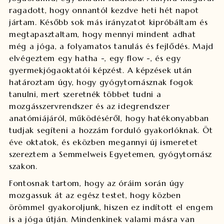
ragadott, hogy onnantól kezdve heti hét napot
jártam. Később sok más irányzatot kipróbáltam és
megtapasztaltam, hogy mennyi mindent adhat
még a jóga, a folyamatos tanulás és fejlődés. Majd
elvégeztem egy hatha -, egy flow -, és egy
gyermekjógaoktatói képzést. A képzések után
határoztam úgy, hogy gyógytornásznak fogok
tanulni, mert szeretnék többet tudni a
mozgásszervrendszer és az idegrendszer
anatómiájáról, működéséről, hogy hatékonyabban
tudjak segíteni a hozzám forduló gyakorlóknak. Öt
éve oktatok, és eközben megannyi új ismeretet
szereztem a Semmelweis Egyetemen, gyógytornász
szakon.
Fontosnak tartom, hogy az óráim során úgy
mozgassuk át az egész testet, hogy közben
örömmel gyakoroljunk, hiszen ez indított el engem
is a jóga útján. Mindenkinek valami másra van