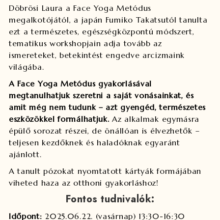
Döbrösi Laura a Face Yoga Metódus
megalkotójától, a japán Fumiko Takatsutól tanulta
ezt a természetes, egészségközpontú módszert,
tematikus workshopjain adja tovább az
ismereteket, betekintést engedve arcizmaink
világába.
A Face Yoga Metódus gyakorlásával
megtanulhatjuk szeretni a saját vonásainkat, és
amit még nem tudunk – azt gyengéd, természetes
eszközökkel formálhatjuk.
Az alkalmak egymásra
épülő sorozat részei, de önállóan is élvezhetők –
teljesen kezdőknek és haladóknak egyaránt
ajánlott.
A tanult pózokat nyomtatott kártyák formájában
viheted haza az otthoni gyakorláshoz!
Fontos tudnivalók:
Időpont:
2025.06.22. (vasárnap) 13:30-16:30