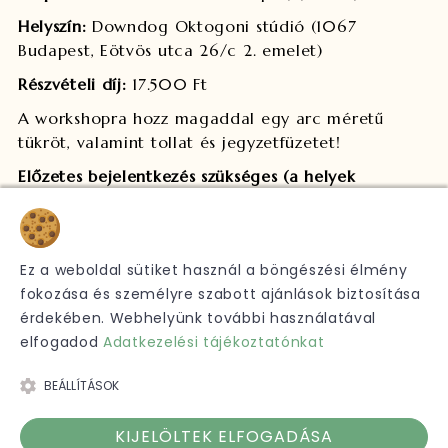
Helyszín:
Downdog Oktogoni stúdió (1067
Budapest, Eötvös utca 26/c 2. emelet)
Részvételi díj:
17.500 Ft
A workshopra hozz magaddal egy arc méretű
tükröt, valamint tollat és jegyzetfüzetet!
Előzetes bejelentkezés szükséges (a helyek
korlátozott számban érhetőek el)!
Sütik
Bejelentkezés
ITT
!
Sok szeretettel várunk!
Ez a weboldal sütiket használ a böngészési élmény
fokozása és személyre szabott ajánlások biztosítása
Laura és a Downdog csapata
érdekében. Webhelyünk további használatával
elfogadod
Adatkezelési tájékoztatónkat
BEÁLLÍTÁSOK
Copyright 2016 DownDog Jógastúdió
- Minden jog fenntartva
KIJELÖLTEK ELFOGADÁSA
Adatkezelési tájékoztató
ÁSZF
Kapcsolat