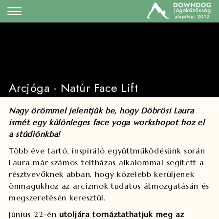
Arcjóga - Natúr Face Lift
Nagy örömmel jelentjük be, hogy Döbrösi Laura
ismét egy különleges face yoga workshopot hoz el
a stúdiónkba!
Több éve tartó, inspiráló együttműködésünk során
Laura már számos teltházas alkalommal segített a
résztvevőknek abban, hogy közelebb kerüljenek
önmagukhoz az arcizmok tudatos átmozgatásán és
megszeretésén keresztül.
Június 22-én
utoljára tornáztathatjuk meg az