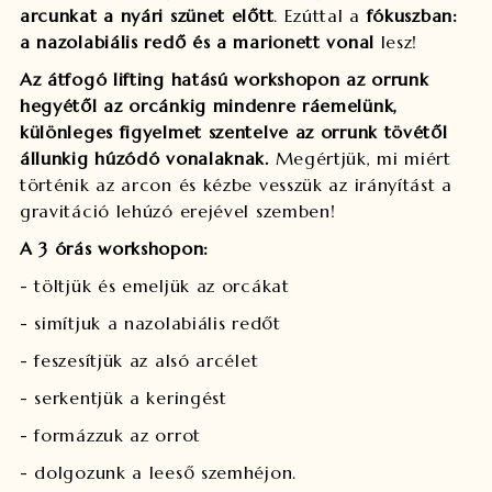
arcunkat a nyári szünet előtt
. Ezúttal a
fókuszban:
a nazolabiális redő és a marionett vonal
lesz!
Az átfogó lifting hatású workshopon az orrunk
hegyétől az orcánkig mindenre ráemelünk,
különleges figyelmet szentelve az orrunk tövétől
állunkig húzódó vonalaknak.
Megértjük, mi miért
történik az arcon és kézbe vesszük az irányítást a
gravitáció lehúzó erejével szemben!
A 3 órás workshopon:
- töltjük és emeljük az orcákat
- simítjuk a nazolabiális redőt
- feszesítjük az alsó arcélet
- serkentjük a keringést
- formázzuk az orrot
- dolgozunk a leeső szemhéjon.